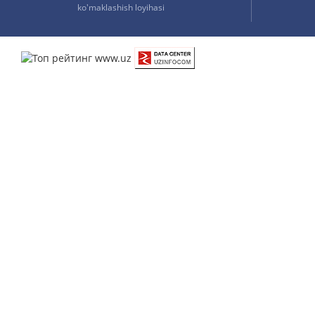
ko'maklashish loyihasi