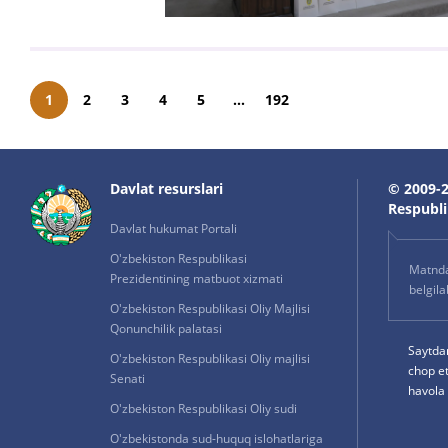
1
2
3
4
5
...
192
Davlat resurslari
© 2009-2
Respublik
Davlat hukumat Portali
O'zbekiston Respublikasi
Matnda 
Prezidentining matbuot xizmati
belgil
O'zbekiston Respublikasi Oliy Majlisi
Qonunchilik palatasi
Saytda
O'zbekiston Respublikasi Oliy majlisi
chop e
Senati
havola 
O'zbekiston Respublikasi Oliy sudi
O'zbekistonda sud-huquq islohatlariga