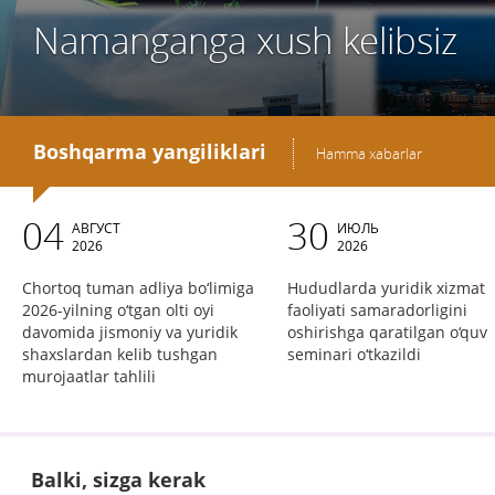
Namanganga xush kelibsiz
Boshqarma yangiliklari
Hamma xabarlar
04
30
АВГУСТ
ИЮЛЬ
2026
2026
Chortoq tuman adliya bo‘limiga
Hududlarda yuridik xizmat
2026-yilning o‘tgan olti oyi
faoliyati samaradorligini
davomida jismoniy va yuridik
oshirishga qaratilgan o‘quv
shaxslardan kelib tushgan
seminari o‘tkazildi
murojaatlar tahlili
Balki, sizga kerak