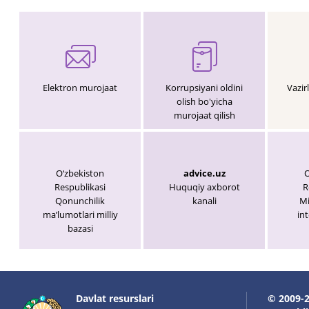
Elektron murojaat
Korrupsiyani oldini
Vazir
olish bo'yicha
murojaat qilish
O‘zbekiston
advice.uz
O
Respublikasi
Huquqiy axborot
R
Qonunchilik
kanali
Mi
maʼlumotlari milliy
int
bazasi
Davlat resurslari
© 2009-2