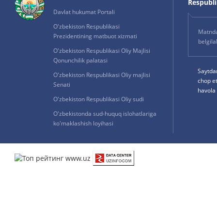
Respublik
Davlat hukumat Portali
O'zbekiston Respublikasi
Matnda 
Prezidentining matbuot xizmati
belgil
O'zbekiston Respublikasi Oliy Majlisi
Qonunchilik palatasi
Saytda
O'zbekiston Respublikasi Oliy majlisi
chop e
Senati
havola 
O'zbekiston Respublikasi Oliy sudi
O'zbekistonda sud-huquq islohatlariga
ko'maklashish loyihasi