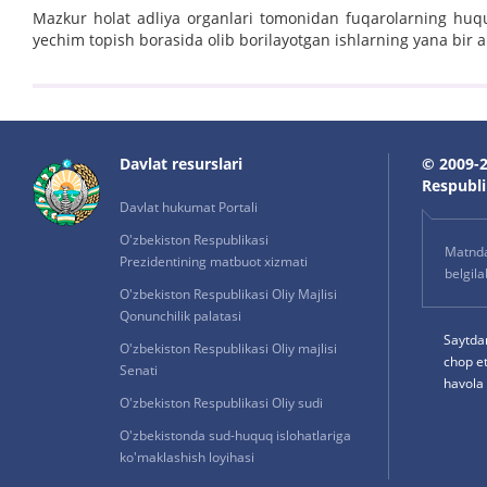
Mazkur holat adliya organlari tomonidan fuqarolarning huq
yechim topish borasida olib borilayotgan ishlarning yana bir am
Davlat resurslari
© 2009-2
Respublik
Davlat hukumat Portali
O'zbekiston Respublikasi
Matnda 
Prezidentining matbuot xizmati
belgil
O'zbekiston Respublikasi Oliy Majlisi
Qonunchilik palatasi
Saytda
O'zbekiston Respublikasi Oliy majlisi
chop e
Senati
havola 
O'zbekiston Respublikasi Oliy sudi
O'zbekistonda sud-huquq islohatlariga
ko'maklashish loyihasi