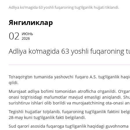
Adliya ko‘magida 63 yoshli fuqaroning tug‘ilganlik hujjati tiklandi.
Янгиликлар
02
ИЮНЬ
2026
Adliya ko‘magida 63 yoshli fuqaroning tug‘
To‘raqo‘rg‘on tumanida yashovchi fuqaro A.S. tug‘ilganlik ha
qildi.
Murojaat adliya bo‘limi tomonidan atroflicha o‘rganildi. O‘r
onasi to‘g‘risidagi ma’lumotlar mavjud emasligi aniqlandi. Shu
surishtiruv ishlari olib borildi va murojaatchining ota-onasi an
Tegishli hujjatlar to‘planib, fuqaroning tug‘ilganlik faktini 
28-may kuni tug‘ilganlik fakti belgilandi.
Sud qarori asosida fuqaroga tug‘ilganlik haqidagi guvohnoma r