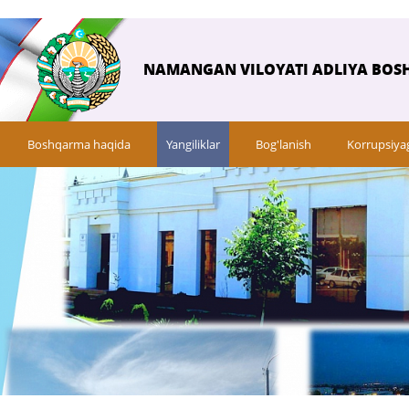
NAMANGAN VILOYATI ADLIYA BOS
Boshqarma haqida
Yangiliklar
Bog'lanish
Korrupsiya